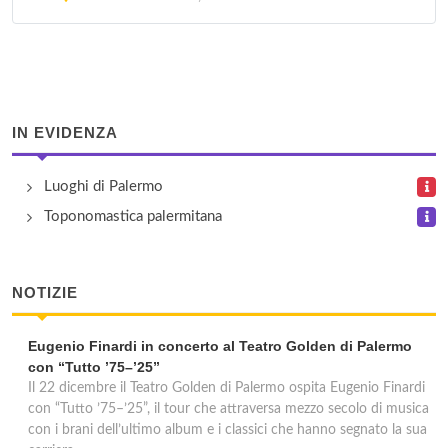
Torre Ata
via del Bersagliere 37, Palermo
Villa Palamara
IN EVIDENZA
contrada Sant'Amborgio , Cefalù
Luoghi di Palermo
Toponomastica palermitana
NOTIZIE
Eugenio Finardi in concerto al Teatro Golden di Palermo
con “Tutto ’75–’25”
Il 22 dicembre il Teatro Golden di Palermo ospita Eugenio Finardi
con “Tutto ’75–’25”, il tour che attraversa mezzo secolo di musica
con i brani dell’ultimo album e i classici che hanno segnato la sua