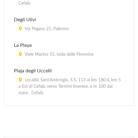
Cefalù
Degli Ulivi
Via Pegaso 25, Palermo
La Playa
Viale Marino 55, Isola delle Fèmmine
Plaja degli Uccelli
Località Sant'Ambrògio, S.S. 113 al km 180.4, km 5
a Est di Cefalù verso Termini Imerese, a m 100 dal
mare , Cefalù
Rais Gerbi
A Finale, contrada Raisigerbi, km 11 a Nord di
Pollina, vicino al mare , Pòllina