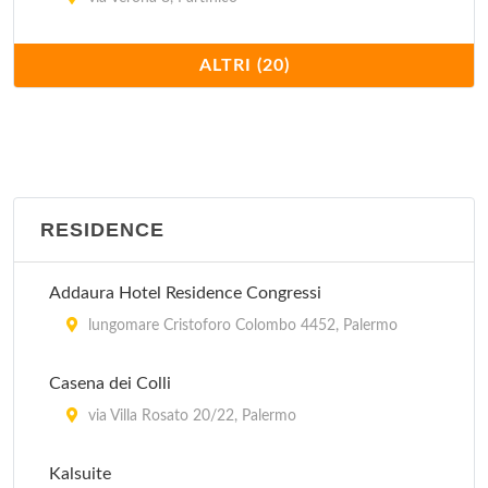
Casa Veliz
ALTRI (20)
via Duca d'Aosta 121, Balestrate
E-Room
via Spadaro 34, Palermo
RESIDENCE
Il Carrubo
via Sferracavallo 115a, Palermo
Addaura Hotel Residence Congressi
La Vecchia Forgia
lungomare Cristoforo Colombo 4452, Palermo
via Mazzini 23, Lascari
Casena dei Colli
Le Casette
via Villa Rosato 20/22, Palermo
via Torretta 7, Sferracavallo
Kalsuite