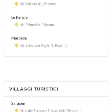
Mulinazzo
via Vetriera 41, Palermo
via Mattarella 18, Cinisi
Le Kenzie
via Palmeri 6, Palermo
Marbella
via Salvatore Puglisi 9, Palermo
Mediterraneo
via Rosolino Pilo 55, Palermo
Pierre & Vacances Les Orangers
località Mezzaforno , Cefalù
VILLAGGI TURISTICI
Santa Barbara
Saracen
contrada Santa Barbara , Cefalù
viale dei Saraceni 1, Isola delle Femmine