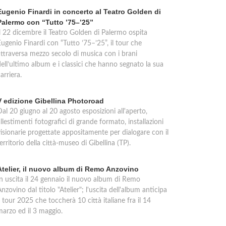
Eugenio Finardi in concerto al Teatro Golden di
Palermo con “Tutto ’75–’25”
Il 22 dicembre il Teatro Golden di Palermo ospita
ugenio Finardi con “Tutto ’75–’25”, il tour che
attraversa mezzo secolo di musica con i brani
ell’ultimo album e i classici che hanno segnato la sua
arriera.
V edizione Gibellina Photoroad
al 20 giugno al 20 agosto esposizioni all'aperto,
llestimenti fotografici di grande formato, installazioni
visionarie progettate appositamente per dialogare con il
erritorio della città-museo di Gibellina (TP).
Atelier, il nuovo album di Remo Anzovino
In uscita il 24 gennaio il nuovo album di Remo
nzovino dal titolo "Atelier"; l'uscita dell'album anticipa
l tour 2025 che toccherà 10 città italiane fra il 14
marzo ed il 3 maggio.