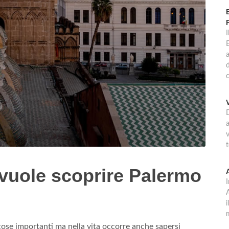
E
d
c
D
a
t
 vuole scoprire Palermo
A
i
tte cose importanti ma nella vita occorre anche sapersi