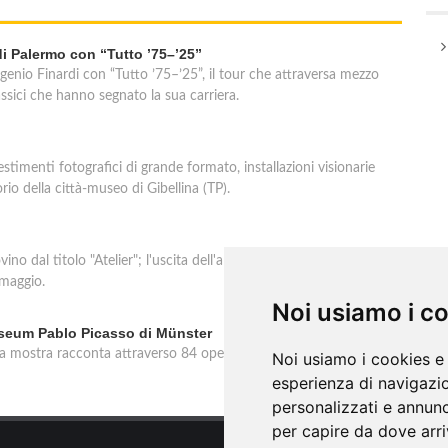
di Palermo con “Tutto ’75–’25”
genio Finardi con “Tutto ’75–’25”, il tour che attraversa mezzo
assici che hanno segnato la sua carriera.
estimenti fotografici di grande formato, installazioni visionarie
rio della città-museo di Gibellina (TP).
no dal titolo "Atelier"; l'uscita dell'album anticipa il tour 2025
 maggio.
Noi usiamo i c
useum Pablo Picasso di Münster
a mostra racconta attraverso 84 opere il binomio imprescindibile
Noi usiamo i cookies e 
esperienza di navigazio
personalizzati e annunci
per capire da dove arriv