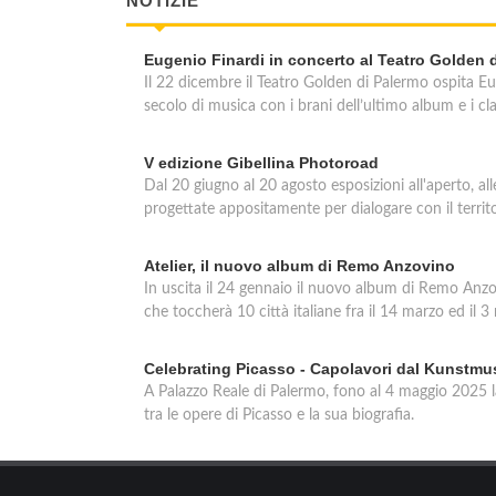
NOTIZIE
Eugenio Finardi in concerto al Teatro Golden 
Il 22 dicembre il Teatro Golden di Palermo ospita Eu
secolo di musica con i brani dell’ultimo album e i cl
V edizione Gibellina Photoroad
Dal 20 giugno al 20 agosto esposizioni all'aperto, all
progettate appositamente per dialogare con il territo
Atelier, il nuovo album di Remo Anzovino
In uscita il 24 gennaio il nuovo album di Remo Anzovi
che toccherà 10 città italiane fra il 14 marzo ed il 3
Celebrating Picasso - Capolavori dal Kunstm
A Palazzo Reale di Palermo, fono al 4 maggio 2025 l
tra le opere di Picasso e la sua biografia.