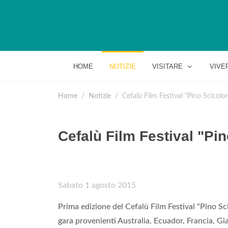
HOME
NOTIZIE
VISITARE
VIVE
Home
Notizie
Cefalù Film Festival "Pino Scicolo
Cefalù Film Festival "Pi
Sabato 1 agosto 2015
Prima edizione del Cefalù Film Festival "Pino Sc
gara provenienti Australia, Ecuador, Francia, Gi