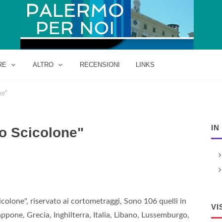
RE
ALTRO
RECENSIONI
LINKS
ne"
IN
no Scicolone"
icolone", riservato ai cortometraggi, Sono 106 quelli in
VI
appone, Grecia, Inghilterra, Italia, Libano, Lussemburgo,