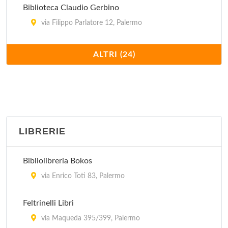
Biblioteca Claudio Gerbino
via Filippo Parlatore 12, Palermo
Biblioteca Comunale
ALTRI (24)
piazza Casa Professa 1, Palermo
Biblioteca Comunale Centrale
piazzetta Brunaccini 1, Palermo
LIBRERIE
Biblioteca Comunale Santa Maria La Nuova
piazza Guglielmo II 2, Monreale
Bibliolibreria Bokos
Biblioteca Decentrata Borgo Nuovo
via Enrico Toti 83, Palermo
largo Pozzillo 7, Palermo
Feltrinelli Libri
Biblioteca decentrata Brancaccio
via Maqueda 395/399, Palermo