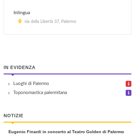
Inlingua
via della Libertà 37, Palermo
International House
via Quintino Sella 70, Palermo
International House - London School
IN EVIDENZA
viale Emilia 34, Palermo
Luoghi di Palermo
Lingua +
Toponomastica palermitana
via Villareale 47, Palermo
NOTIZIE
Eugenio Finardi in concerto al Teatro Golden di Palermo