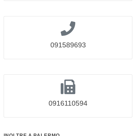
091589693
0916110594
INOLTRE A PALERMO