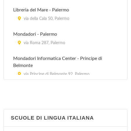
via San Ciro 19, Palermo
Libreria del Mare - Palermo
Biblioteca decentrata Pallavicino
via della Cala 50, Palermo
via Giuseppe Spata 10/20, Palermo
Mondadori - Palermo
via Roma 287, Palermo
Mondadori Informatica Center - Principe di
Belmonte
via Principe di Belmonte 92, Palermo
Mondadori Informatica Center - via Messina
via Messina 38, Palermo
SPQP Libreria del Cinema e del Fumetto
SCUOLE DI LINGUA ITALIANA
via Siracusa 22, Palermo