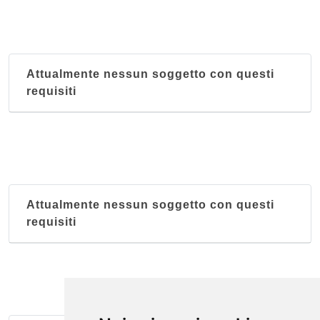
I Grilli Giù
largo Cavalieri di Malta 11, Palermo
Attualmente nessun soggetto con questi
Kuletto's
requisiti
piazza Alcide De Gasperi 1, Palermo
Kursaal Khalesa
foro Umberto I 21, Palermo
La Cueva
Attualmente nessun soggetto con questi
via delle Balate 13/15, Palermo
requisiti
La Tavernetta di Johnny
via Antonio De Saliba 32, Palermo