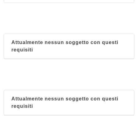
Picone
via Guglielmo Marconi 36, Palermo
Robinson Vini
via Ludovico Ariosto 11 a, Palermo
Attualmente nessun soggetto con questi
requisiti
Vinoveritas
Via Sammartino 29, Palermo
Attualmente nessun soggetto con questi
requisiti