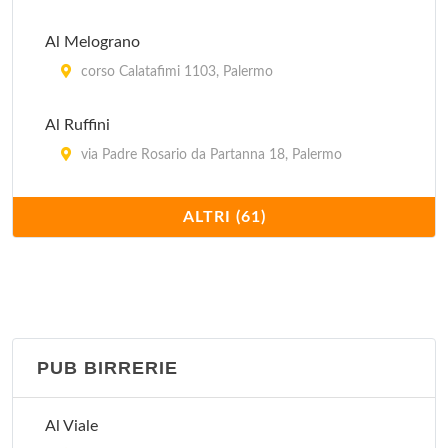
via Paolo Paternostro 32, Palermo
Al Melograno
corso Calatafimi 1103, Palermo
Al Ruffini
via Padre Rosario da Partanna 18, Palermo
Al Viale
ALTRI (61)
via Archimede 159, Palermo
Amira
via Cluverio 39, Palermo
PUB BIRRERIE
Antica Borgata
via Africa 6 B, Palermo
Al Viale