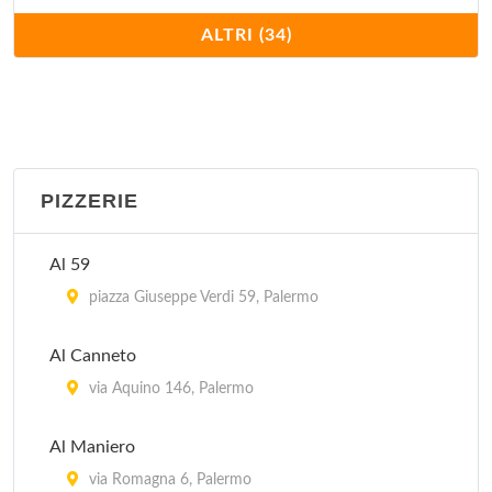
Antica Olivella
ALTRI (34)
via Giacalone 3, Palermo
Antica Trattoria
via Torretta 17, Palermo
PIZZERIE
Basile
via Bara all'Olivella 3, Palermo
Al 59
Biondo
piazza Giuseppe Verdi 59, Palermo
via Giosuè Carducci 15, Palermo
Al Canneto
Borgo Blu
via Aquino 146, Palermo
via Volturno 40/44, Palermo
Al Maniero
Carlotta
via Romagna 6, Palermo