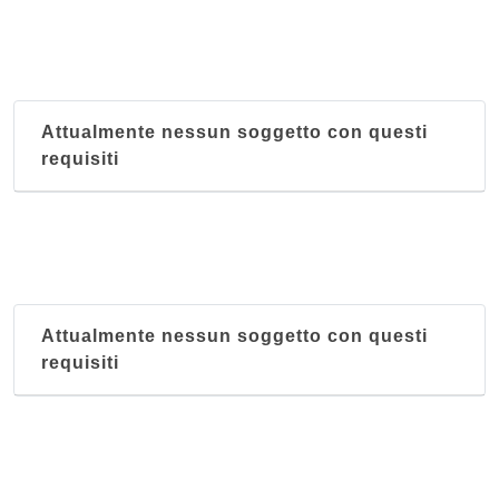
Al genio
piazza San Carlo 9, Palermo
Attualmente nessun soggetto con questi
Al 59
requisiti
piazza Giuseppe Verdi 59, Palermo
Al Canneto
via Aquino 146, Palermo
Al Capriccio
Attualmente nessun soggetto con questi
via Mariano Stabile 136, Palermo
requisiti
Al Gabbiano
via Piano di Gallo , Mondello