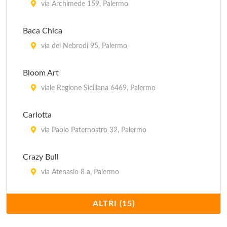
Astoria
via Archimede 159, Palermo
via Libertà 145, Palermo
Baca Chica
Baca Chica
via dei Nebrodi 95, Palermo
via dei Nebrodi 95, Palermo
Bloom Art
Baia del Corallo
viale Regione Siciliana 6469, Palermo
viale del Fante 70 d, Palermo
Carlotta
via Paolo Paternostro 32, Palermo
Crazy Bull
via Atenasio 8 a, Palermo
Gatto Nero
ALTRI (15)
via Rua Formaggi 15, Palermo