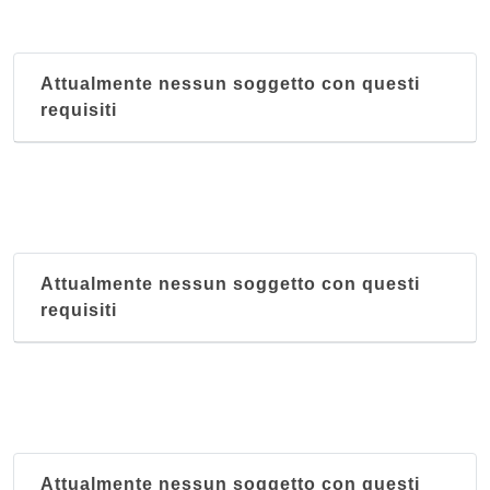
La Brasserie
via Valderice 14, Palermo
Attualmente nessun soggetto con questi
La Cueva
requisiti
via delle Balate 13/15, Palermo
La Mensa di Aladin
via Emerico Amari 59, Palermo
Pechino
Attualmente nessun soggetto con questi
via Giuseppe Sciuti 106, Palermo
requisiti
Saiyana
via Praga 41/43, Palermo
Attualmente nessun soggetto con questi