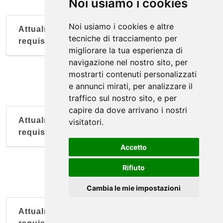
Noi usiamo i cookies
La Cueva
Noi usiamo i cookies e altre
Attualmente nessun soggetto con questi
tecniche di tracciamento per
via delle Balate 13/15, Palermo
requisiti
migliorare la tua esperienza di
navigazione nel nostro sito, per
La Tavernetta di Johnny
mostrarti contenuti personalizzati
via Antonio De Saliba 32, Palermo
e annunci mirati, per analizzare il
traffico sul nostro sito, e per
capire da dove arrivano i nostri
Attualmente nessun soggetto con questi
visitatori.
requisiti
Accetto
Rifiuto
Cambia le mie impostazioni
Attualmente nessun soggetto con questi