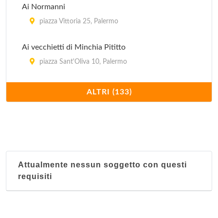
Ai Normanni
piazza Vittoria 25, Palermo
Ai vecchietti di Minchia Pititto
piazza Sant'Oliva 10, Palermo
Al genio
ALTRI (133)
piazza San Carlo 9, Palermo
Al 59
piazza Giuseppe Verdi 59, Palermo
Attualmente nessun soggetto con questi
Al Canneto
requisiti
via Aquino 146, Palermo
Al Capriccio