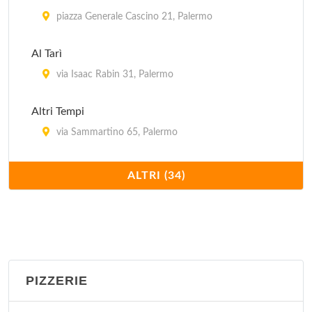
piazza Generale Cascino 21, Palermo
Al Tarì
via Isaac Rabin 31, Palermo
Altri Tempi
via Sammartino 65, Palermo
Antica Olivella
ALTRI (34)
via Giacalone 3, Palermo
Antica Trattoria
via Torretta 17, Palermo
PIZZERIE
Basile
via Bara all'Olivella 3, Palermo