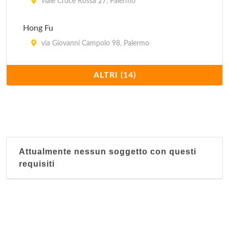
viale Croce Rossa 27, Palermo
Hong Fu
via Giovanni Campolo 98, Palermo
Hong Kong
ALTRI (14)
via Michele Amari 24/28, Palermo
La Brasserie
via Valderice 14, Palermo
Attualmente nessun soggetto con questi
La Cueva
requisiti
via delle Balate 13/15, Palermo
La Mensa di Aladin
via Emerico Amari 59, Palermo