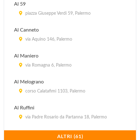
Al 59
Biondo
piazza Giuseppe Verdi 59, Palermo
via Giosuè Carducci 15, Palermo
Al Canneto
Borgo Blu
via Aquino 146, Palermo
via Volturno 40/44, Palermo
Al Maniero
Carlotta
via Romagna 6, Palermo
via Paolo Paternostro 32, Palermo
Al Melograno
corso Calatafimi 1103, Palermo
Al Ruffini
via Padre Rosario da Partanna 18, Palermo
Al Viale
ALTRI (61)