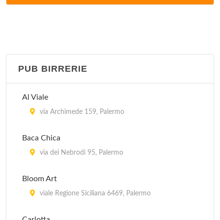
via Archimede 159, Palermo
Amira
via Cluverio 39, Palermo
PUB BIRRERIE
Antica Borgata
via Africa 6 B, Palermo
Al Viale
Astoria
via Archimede 159, Palermo
via Libertà 145, Palermo
Baca Chica
Baca Chica
via dei Nebrodi 95, Palermo
via dei Nebrodi 95, Palermo
Bloom Art
Baia del Corallo
viale Regione Siciliana 6469, Palermo
viale del Fante 70 d, Palermo
Carlotta