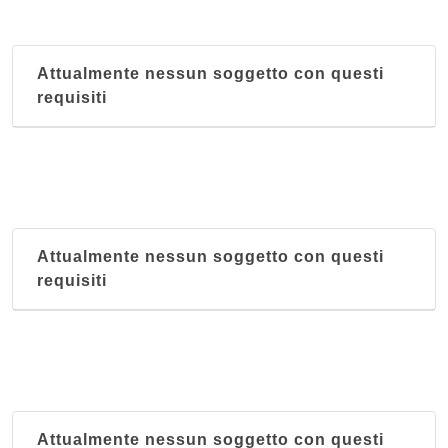
via Mariano Stabile 136, Palermo
Al Gabbiano
Attualmente nessun soggetto con questi
via Piano di Gallo , Mondello
requisiti
Al Maniero
via Romagna 6, Palermo
Attualmente nessun soggetto con questi
requisiti
Attualmente nessun soggetto con questi