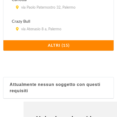
via Paolo Paternostro 32, Palermo
Crazy Bull
via Atenasio 8 a, Palermo
Gatto Nero
ALTRI (15)
via Rua Formaggi 15, Palermo
I Grilli Giù
largo Cavalieri di Malta 11, Palermo
Attualmente nessun soggetto con questi
Kuletto's
requisiti
piazza Alcide De Gasperi 1, Palermo
Kursaal Khalesa
foro Umberto I 21, Palermo