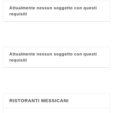
Pechino
Attualmente nessun soggetto con questi
via Giuseppe Sciuti 106, Palermo
requisiti
Saiyana
via Praga 41/43, Palermo
Attualmente nessun soggetto con questi
requisiti
RISTORANTI MESSICANI