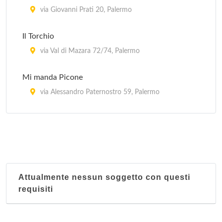
via Giovanni Prati 20, Palermo
Il Torchio
via Val di Mazara 72/74, Palermo
Mi manda Picone
via Alessandro Paternostro 59, Palermo
Picone
via Guglielmo Marconi 36, Palermo
Robinson Vini
via Ludovico Ariosto 11 a, Palermo
Attualmente nessun soggetto con questi
requisiti
Sicilia
via Maqueda 92, Palermo