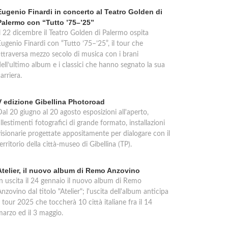
Eugenio Finardi in concerto al Teatro Golden di
Palermo con “Tutto ’75–’25”
Il 22 dicembre il Teatro Golden di Palermo ospita
ugenio Finardi con “Tutto ’75–’25”, il tour che
attraversa mezzo secolo di musica con i brani
ell’ultimo album e i classici che hanno segnato la sua
arriera.
V edizione Gibellina Photoroad
al 20 giugno al 20 agosto esposizioni all'aperto,
llestimenti fotografici di grande formato, installazioni
visionarie progettate appositamente per dialogare con il
erritorio della città-museo di Gibellina (TP).
Atelier, il nuovo album di Remo Anzovino
In uscita il 24 gennaio il nuovo album di Remo
nzovino dal titolo "Atelier"; l'uscita dell'album anticipa
l tour 2025 che toccherà 10 città italiane fra il 14
marzo ed il 3 maggio.