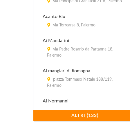
via Principe di Granatelli 21 A, Palermo
Acanto Blu
via Torrearsa 8, Palermo
Ai Mandarini
via Padre Rosario da Partanna 18,
Palermo
Ai mangiari di Romagna
piazza Tommaso Natale 188/119,
Palermo
Ai Normanni
piazza Vittoria 25, Palermo
ALTRI (133)
Ai vecchietti di Minchia Pititto