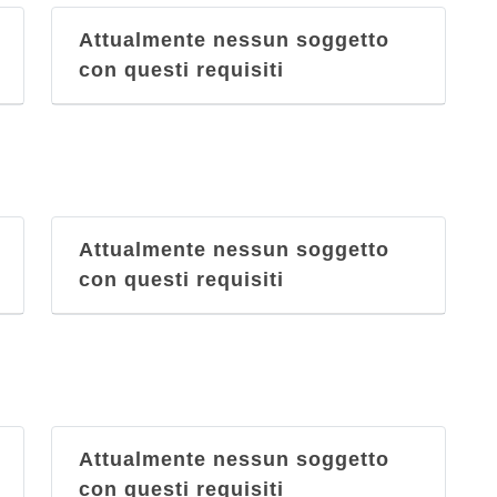
Robinson Vini
Attualmente nessun soggetto
via Ludovico Ariosto 11 a, Palermo
con questi requisiti
Sicilia
via Maqueda 92, Palermo
Vinoveritas
Via Sammartino 29, Palermo
Attualmente nessun soggetto
con questi requisiti
Attualmente nessun soggetto
con questi requisiti