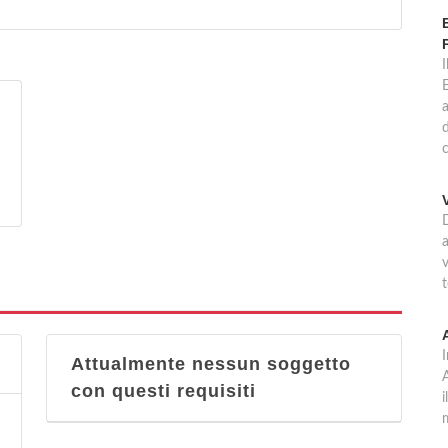
E
d
c
D
a
t
Attualmente nessun soggetto
A
con questi requisiti
i