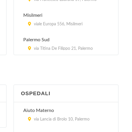
Guardia di Finanza Stazione Navale
Misilmeri
via Cavour 2, Palermo
viale Europa 556, Misilmeri
Palermo Sud
via Titina De Filippo 21, Palermo
Partinico
via Grazia Deledda 15, Partinico
Petralia Soprana
OSPEDALI
bivio Madonnuzza , Petralia Soprana
Aiuto Materno
Termini Imerese
via Lancia di Brolo 10, Palermo
via Vittorio Amedeo 34, Termini Imerese