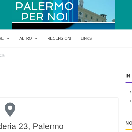
RE
ALTRO
RECENSIONI
LINKS
cla
IN
NO
deria 23, Palermo