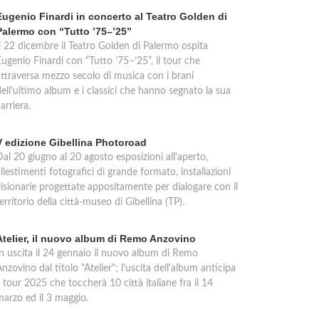
Eugenio Finardi in concerto al Teatro Golden di
Palermo con “Tutto ’75–’25”
Il 22 dicembre il Teatro Golden di Palermo ospita
ugenio Finardi con “Tutto ’75–’25”, il tour che
attraversa mezzo secolo di musica con i brani
ell’ultimo album e i classici che hanno segnato la sua
arriera.
V edizione Gibellina Photoroad
al 20 giugno al 20 agosto esposizioni all'aperto,
llestimenti fotografici di grande formato, installazioni
visionarie progettate appositamente per dialogare con il
erritorio della città-museo di Gibellina (TP).
Atelier, il nuovo album di Remo Anzovino
In uscita il 24 gennaio il nuovo album di Remo
nzovino dal titolo "Atelier"; l'uscita dell'album anticipa
l tour 2025 che toccherà 10 città italiane fra il 14
marzo ed il 3 maggio.