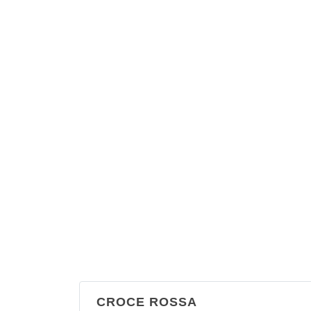
Stazione Carabinieri Acqua dei Corsari
via Galletti 37, Palermo
Stazione Carabinieri Borgo Nuovo
via Perpignano 350, Palermo
CROCE ROSSA