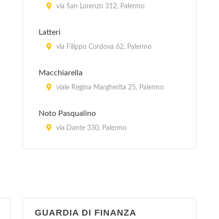
via San Lorenzo 312, Palermo
Latteri
via Filippo Cordova 62, Palermo
Macchiarella
viale Regina Margherita 25, Palermo
Noto Pasqualino
via Dante 330, Palermo
Stagno
via San Lorenzo Colli 316, Palermo
Villa Margherita
via Marchese di Villabianca 6, Palermo
GUARDIA DI FINANZA