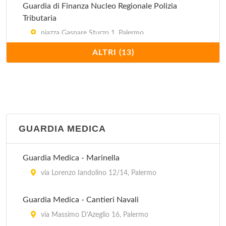
Guardia di Finanza Nucleo Regionale Polizia
Tributaria
piazza Gaspare Sturzo 1, Palermo
ALTRI (13)
Guardia di Finanza Polizia Valutaria
via Cavour 2, Palermo
Guardia di Finanza Prima Compagnia
via Cavour 2, Palermo
GUARDIA MEDICA
Guardia di Finanza Quarta Compagnia
Guardia Medica - Marinella
via Papa Pio X 18, Palermo
via Lorenzo Iandolino 12/14, Palermo
Guardia di Finanza Seconda Compagnia
Guardia Medica - Cantieri Navali
viale Michelangelo 2080, Palermo
via Massimo D'Azeglio 16, Palermo