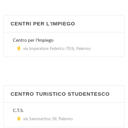
Carabinieri Provincia Palermo
via Mura San Vito 1, Palermo
CENTRI PER L'IMPIEGO
Carabinieri Regione Sicilia
corso Vittorio Emanuele 475, Palermo
Centro per l'Impiego
Legione Carabinieri
via Imperatore Federico 70/b, Palermo
corso Vittorio Emanuele 475, Palermo
Stazione Carabinieri Acqua dei Corsari
via Galletti 37, Palermo
CENTRO TURISTICO STUDENTESCO
Stazione Carabinieri Borgo Nuovo
via Perpignano 350, Palermo
C.T.S.
via Sammartino 58, Palermo