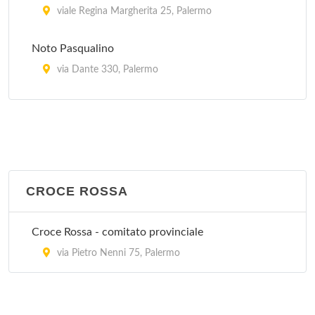
viale Regina Margherita 25, Palermo
Noto Pasqualino
via Dante 330, Palermo
Stagno
via San Lorenzo Colli 316, Palermo
Triolo Zancla
piazza Fonderia 23, Palermo
CROCE ROSSA
Villa Margherita
Croce Rossa - comitato provinciale
via Marchese di Villabianca 6, Palermo
via Pietro Nenni 75, Palermo
Villa Maria Eleonora
viale Regione Siciliana 1571, Palermo