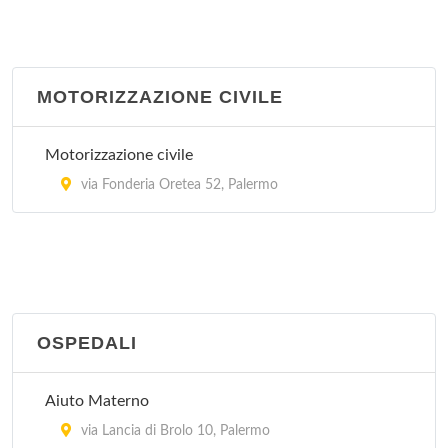
via Grazia Deledda 15, Partinico
Petralia Soprana
bivio Madonnuzza , Petralia Soprana
MOTORIZZAZIONE CIVILE
Termini Imerese
Motorizzazione civile
via Vittorio Amedeo 34, Termini Imerese
via Fonderia Oretea 52, Palermo
OSPEDALI
Aiuto Materno
via Lancia di Brolo 10, Palermo