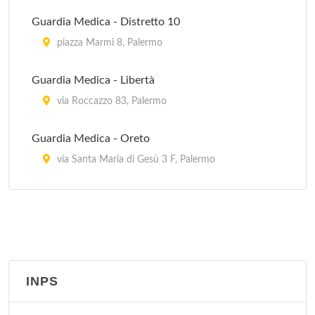
Guardia di Finanza Stazione Aerea
Guardia Medica - Distretto 10
piazza Pietro Micca 1, Palermo
piazza Marmi 8, Palermo
Guardia di Finanza Stazione Navale
Guardia Medica - Libertà
via Cavour 2, Palermo
via Roccazzo 83, Palermo
Guardia Medica - Oreto
via Santa Maria di Gesù 3 F, Palermo
Guardia Medica - Porrazzi
via Onorato 6, Palermo
Guardia Medica - Settecannoli
via Sperone 4, Palermo
INPS
Guardia Medica - Sferracavallo