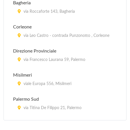
Bagheria
via Sferracavallo 146, Palermo
via Roccaforte 143, Bagheria
Guardia Medica - Valdesi
Corleone
viale Regina Elena 11, Palermo
via Leo Castro - contrada Punzonotto , Corleone
Direzione Provinciale
via Francesco Laurana 59, Palermo
Misilmeri
viale Europa 556, Misilmeri
Palermo Sud
via Titina De Filippo 21, Palermo
Partinico