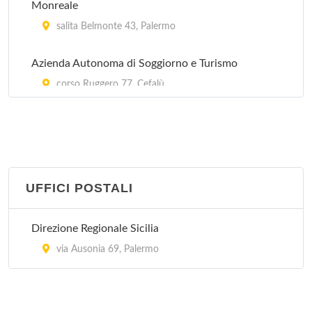
Monreale
salita Belmonte 43, Palermo
Azienda Autonoma di Soggiorno e Turismo
corso Ruggero 77, Cefalù
Pro Castelbuono
corso Umberto I 69, Castelbuono
Pro Loco
UFFICI POSTALI
via Galfo 7, Modica
Direzione Regionale Sicilia
via Ausonia 69, Palermo