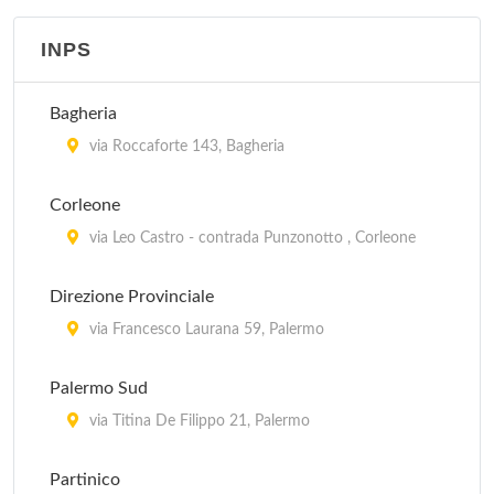
Guardia Medica - Settecannoli
via Sperone 4, Palermo
INPS
Guardia Medica - Sferracavallo
Bagheria
via Sferracavallo 146, Palermo
via Roccaforte 143, Bagheria
Guardia Medica - Valdesi
Corleone
viale Regina Elena 11, Palermo
via Leo Castro - contrada Punzonotto , Corleone
Direzione Provinciale
via Francesco Laurana 59, Palermo
Palermo Sud
via Titina De Filippo 21, Palermo
Partinico