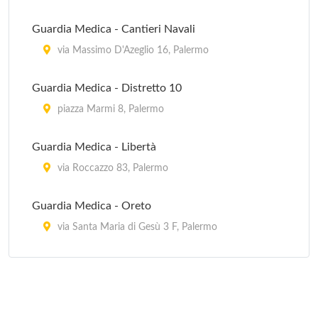
Guardia di Finanza Seconda Compagnia
Guardia Medica - Cantieri Navali
viale Michelangelo 2080, Palermo
via Massimo D'Azeglio 16, Palermo
Guardia di Finanza Stazione Aerea
Guardia Medica - Distretto 10
piazza Pietro Micca 1, Palermo
piazza Marmi 8, Palermo
Guardia di Finanza Stazione Navale
Guardia Medica - Libertà
via Cavour 2, Palermo
via Roccazzo 83, Palermo
Guardia Medica - Oreto
via Santa Maria di Gesù 3 F, Palermo
Guardia Medica - Porrazzi
via Onorato 6, Palermo