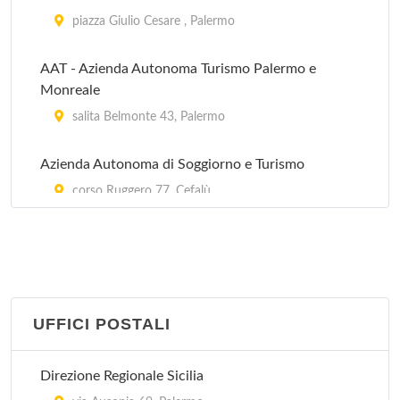
piazza Giulio Cesare , Palermo
AAT - Azienda Autonoma Turismo Palermo e
Monreale
salita Belmonte 43, Palermo
Azienda Autonoma di Soggiorno e Turismo
corso Ruggero 77, Cefalù
Centro Informazione Turistica
corso Umberto I , Bagheria
Pro Castelbuono
UFFICI POSTALI
corso Umberto I 69, Castelbuono
Direzione Regionale Sicilia
Pro Loco