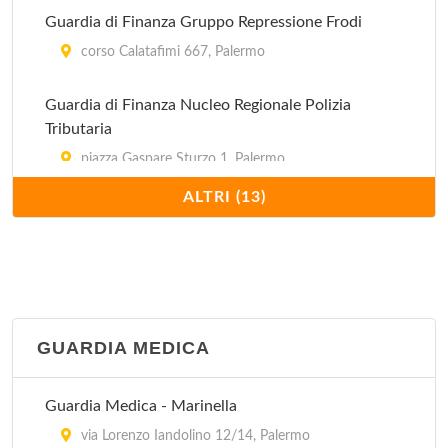
Guardia di Finanza Gruppo Repressione Frodi
corso Calatafimi 667, Palermo
Guardia di Finanza Nucleo Regionale Polizia
Tributaria
piazza Gaspare Sturzo 1, Palermo
ALTRI (13)
Guardia di Finanza Polizia Valutaria
via Cavour 2, Palermo
Guardia di Finanza Prima Compagnia
via Cavour 2, Palermo
GUARDIA MEDICA
Guardia di Finanza Quarta Compagnia
Guardia Medica - Marinella
via Papa Pio X 18, Palermo
via Lorenzo Iandolino 12/14, Palermo