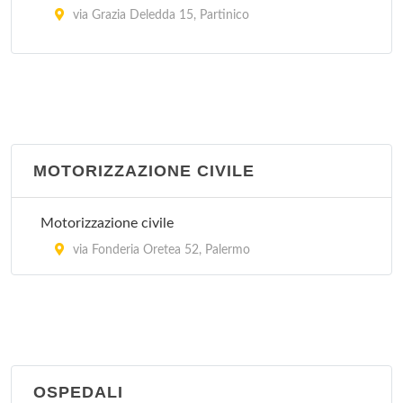
via Grazia Deledda 15, Partinico
Petralia Soprana
bivio Madonnuzza , Petralia Soprana
Termini Imerese
via Vittorio Amedeo 34, Termini Imerese
MOTORIZZAZIONE CIVILE
Motorizzazione civile
via Fonderia Oretea 52, Palermo
OSPEDALI