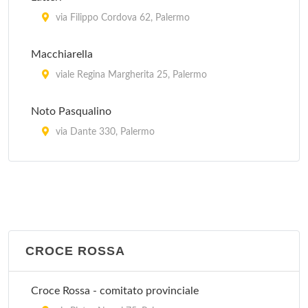
via Filippo Cordova 62, Palermo
Macchiarella
viale Regina Margherita 25, Palermo
Noto Pasqualino
via Dante 330, Palermo
Stagno
via San Lorenzo Colli 316, Palermo
Triolo Zancla
piazza Fonderia 23, Palermo
CROCE ROSSA
Villa Margherita
Croce Rossa - comitato provinciale
via Marchese di Villabianca 6, Palermo