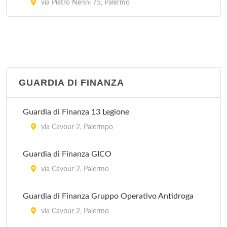
via Pietro Nenni 75, Palermo
Villa Maria Eleonora
viale Regione Siciliana 1571, Palermo
Villa Serena
viale Regione Siciliana 1470, Palermo
GUARDIA DI FINANZA
Guardia di Finanza 13 Legione
via Cavour 2, Palermpo
Guardia di Finanza GICO
via Cavour 2, Palermo
Guardia di Finanza Gruppo Operativo Antidroga
via Cavour 2, Palermo