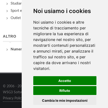
Studiare
Noi usiamo i cookies
Sport e Benessere
Outlet e spacci aziendali
Noi usiamo i cookies e altre
tecniche di tracciamento per
migliorare la tua esperienza di
ALTRO
navigazione nel nostro sito, per
mostrarti contenuti personalizzati
Numeri Utili
e annunci mirati, per analizzare il
traffico sul nostro sito, e per
capire da dove arrivano i nostri
visitatori.
Accetto
© 2006 - 2026
WSG3 STUDIO
tutti i diritti riservati. Powered by
Rifiuto
WSG3 Software
Privacy Policy
/
Preferenze sui Cookies
Cambia le mie impostazioni
Informazioni
/
Contatti
/
Sitemap